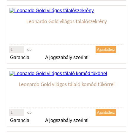
Leonardo Gold világos tálalószekrény
db
Garancia
A jogszabály szerint!
Leonardo Gold világos tálaló komód tükörrel
db
Garancia
A jogszabály szerint!