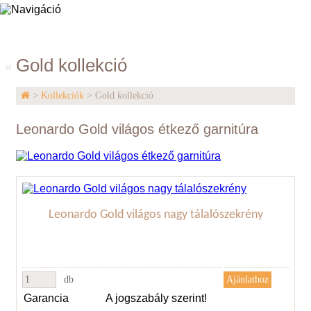
Elisabeth Home
Gold kollekció
«
>
Kollekciók
> Gold kollekció
Leonardo Gold világos étkező garnitúra
Leonardo Gold világos nagy tálalószekrény
db
Garancia
A jogszabály szerint!