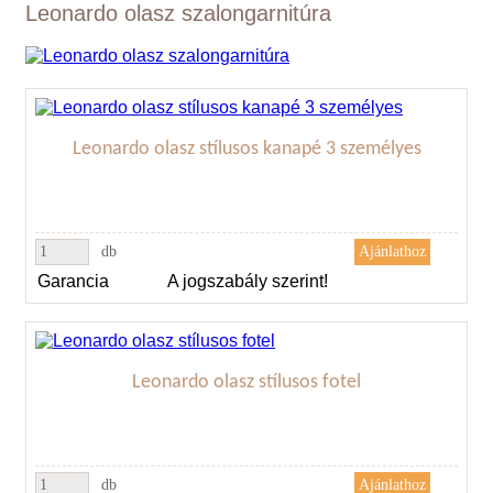
Leonardo olasz szalongarnitúra
Leonardo olasz stílusos kanapé 3 személyes
db
Garancia
A jogszabály szerint!
Leonardo olasz stílusos fotel
db