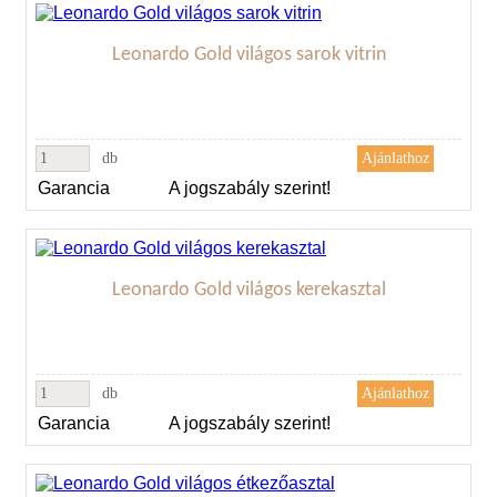
Leonardo Gold világos sarok vitrin
db
Garancia
A jogszabály szerint!
Leonardo Gold világos kerekasztal
db
Garancia
A jogszabály szerint!