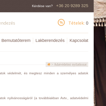
+36 20 9289 325
Kérdése van?
endezés
Tételek:
0
Bemutatóterem
Lakberendezés
Kapcsolat
> Adatvédelmi nyilatkozat
datok védelmét, és megtesz minden a személyes adatok
tok nyilvánosságáról (a továbbiakban Avtv., adatvédelmi