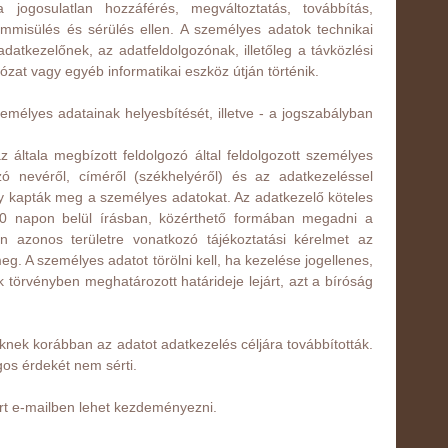
jogosulatlan hozzáférés, megváltoztatás, továbbítás,
mmisülés és sérülés ellen. A személyes adatok technikai
atkezelőnek, az adatfeldolgozónak, illetőleg a távközlési
zat vagy egyéb informatikai eszköz útján történik.
zemélyes adatainak helyesbítését, illetve - a jogszabályban
az általa megbízott feldolgozó által feldolgozott személyes
gozó nevéről, címéről (székhelyéről) és az adatkezeléssel
gy kapták meg a személyes adatokat. Az adatkezelő köteles
n 30 napon belül írásban, közérthető formában megadni a
en azonos területre vonatkozó tájékoztatási kérelmet az
g. A személyes adatot törölni kell, ha kezelése jogellenes,
k törvényben meghatározott határideje lejárt, azt a bíróság
akiknek korábban az adatot adatkezelés céljára továbbították.
ogos érdekét nem sérti.
rt e-mailben lehet kezdeményezni.