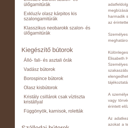
adatfeldol
ülőgarnitúrák
megbízásáb
Exkluzív olasz kárpitos kis
harmadik s
szalongarnitúrák
az érintett
Klasszikus neobarokk szalon- és
ülőgarnitúrák
Személyes 
meghatároz
Kiegészítő bútorok
Különleges
Elisabeth 
Álló- fali- és asztali órák
Személyes 
Vadász bútorok
szakaszáb
elengedhet
Borospince bútorok
tájékoztat
Olasz kisbútorok
A személye
Kristály csillárok csak víztiszta
vagy törvé
kristállyal
érintett el
Függönyök, karnisok, roletták
Az adatkez
azokat a t
Szállodai bútorok