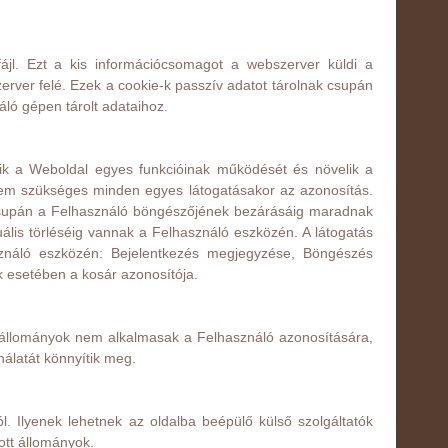
fájl. Ezt a kis információcsomagot a webszerver küldi a
erver felé. Ezek a cookie-k passzív adatot tárolnak csupán
áló gépen tárolt adataihoz.
ítik a Weboldal egyes funkcióinak működését és növelik a
 nem szükséges minden egyes látogatásakor az azonosítás.
e csupán a Felhasználó böngészőjének bezárásáig maradnak
ális törléséig vannak a Felhasználó eszközén. A látogatás
sználó eszközén: Bejelentkezés megjegyzése, Böngészés
k esetében a kosár azonosítója.
 állományok nem alkalmasak a Felhasználó azonosítására,
ználatát könnyítik meg.
l. Ilyenek lehetnek az oldalba beépülő külső szolgáltatók
zott állományok.