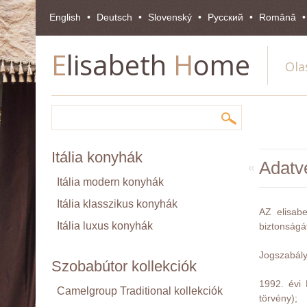
English
Deutsch
Slovenský
Pусский
Română
E
lisabeth
H
ome
Ola
Itália konyhák
Adatv
«
Itália modern konyhák
Itália klasszikus konyhák
AZ elisab
Itália luxus konyhák
biztonságát
Jogszabály
Szobabútor kollekciók
1992. évi 
Camelgroup Traditional kollekciók
törvény);