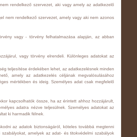
el nem rendelkező szervezet, aki vagy amely az adatkezelő
éggel nem rendelkező szervezet, amely vagy aki nem azonos
törvény vagy - törvény felhatalmazása alapján, az abban
zzájárul, vagy törvény elrendeli. Különleges adatokat az
tség teljesítése érdekében lehet, az adatkezelésnek minden
hető, amely az adatkezelés céljának megvalósulásához
séges mértékben és ideig. Személyes adat csak megfelelő
kor kapcsolhatók össze, ha az érintett ahhoz hozzájárult,
emélyes adatra nézve teljesülnek. Személyes adatokat az
ltat ki harmadik félnek.
skodni az adatok biztonságáról, köteles továbbá megtenni
si szabályokat, amelyek az adat- és titokvédelmi szabályok