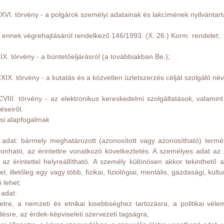
LXVI. törvény - a polgárok személyi adatainak és lakcímének nyilvántart
 ennek végrehajtásáról rendelkező 146/1993. (X. 26.) Korm. rendelet;
IX. törvény - a büntetőeljárásról (a továbbiakban Be.);
XIX. törvény - a kutatás és a közvetlen üzletszerzés célját szolgáló n
CVIII. törvény - az elektronikus kereskedelmi szolgáltatások, valami
éseiről.
si alapfogalmak
adat: bármely meghatározott (azonosított vagy azonosítható) termés
vonható, az érintettre vonatkozó következtetés. A személyes adat a
 az érintettel helyreállítható. A személy különösen akkor tekinthető 
el, illetőleg egy vagy több, fizikai, fiziológiai, mentális, gazdasági, k
 lehet;
 adat:
detre, a nemzeti és etnikai kisebbséghez tartozásra, a politikai vél
sre, az érdek-képviseleti szervezeti tagságra,