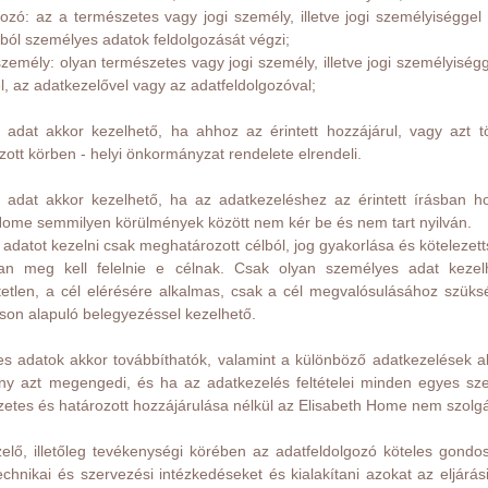
gozó: az a természetes vagy jogi személy, illetve jogi személyiségg
ól személyes adatok feldolgozását végzi;
zemély: olyan természetes vagy jogi személy, illetve jogi személyis
el, az adatkezelővel vagy az adatfeldolgozóval;
adat akkor kezelhető, ha ahhoz az érintett hozzájárul, vagy azt 
ott körben - helyi önkormányzat rendelete elrendeli.
 adat akkor kezelhető, ha az adatkezeléshez az érintett írásban ho
Home semmilyen körülmények között nem kér be és nem tart nyilván.
adatot kezelni csak meghatározott célból, jog gyakorlása és kötelezet
an meg kell felelnie e célnak. Csak olyan személyes adat kezel
etlen, a cél elérésére alkalmas, csak a cél megvalósulásához szük
áson alapuló belegyezéssel kezelhető.
s adatok akkor továbbíthatók, valamint a különböző adatkezelések ak
ny azt megengedi, és ha az adatkezelés feltételei minden egyes sz
őzetes és határozott hozzájárulása nélkül az Elisabeth Home nem szolgá
elő, illetőleg tevékenységi körében az adatfeldolgozó köteles gondo
echnikai és szervezési intézkedéseket és kialakítani azokat az eljárá