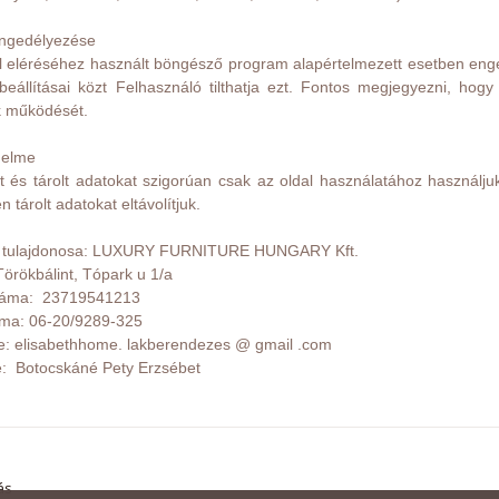
engedélyezése
 eléréséhez használt böngésző program alapértelmezett esetben enge
eállításai közt Felhasználó tilthatja ezt. Fontos megjegyezni, hogy 
k működését.
delme
 és tárolt adatokat szigorúan csak az oldal használatához használjuk
 tárolt adatokat eltávolítjuk.
l tulajdonosa: LUXURY FURNITURE HUNGARY Kft.
Törökbálint, Tópark u 1/a
áma:
23719541213
áma:
06-
20/9289-325
e: elisabethhome. lakberendezes @ gmail .com
e: Botocskáné Pety Erzsébet
ás