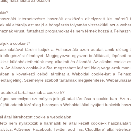
sütik) használata az oldalon
okie?
asználó internetezésre használt eszközén elhelyezett kis méretű 
k aki eltárolja azt majd a böngészés folyamán visszaküldi azt a websz
maznak vírust, futtatható programokat és nem férnek hozzá a Felhaszn
áljuk a cookie-t?
asználatával tárolni tudjuk a Felhasználó azon adatait amik előseg
ó böngészési élményét. Megjegyezve egyszeri beállításait, lépéseit
okie-t különböztethetünk meg alkalmit és állandót. Az alkalmi cooki
n. Az állandó cookie-k előre megszabott lejárati ideig vagy azok manu
alában a következő célból tárolhat a Weboldal cookie-kat a Felha
eotargeting, Személyre szabott tartalmak megjelenítése, Webáruháza
adatokat tartalmaznak a cookie-k?
ges semmilyen személyes jellegű adat tárolása a cookie-ban. Ezen
jtött adatok kizárólag bizonyos a Weboldal által nyújtott funkciók has
l által létrehozott cookie a weboldalon.
ető nem nyilatkozik a harmadik fél által kezelt cookie-k használatáró
alytics, AdSense, Facebook, Twitter, addThis, Cloudflare) által létreho