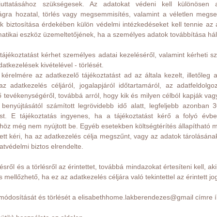
juttatásához szükségesek. Az adatokat védeni kell különösen a 
ágra hozatal, törlés vagy megsemmisítés, valamint a véletlen megse
 biztosítása érdekében külön védelmi intézkedéseket kell tennie az ad
matikai eszköz üzemeltetőjének, ha a személyes adatok továbbítása háló
t tájékoztatást kérhet személyes adatai kezeléséről, valamint kérheti s
datkezelések kivételével - törlését.
t kérelmére az adatkezelő tájékoztatást ad az általa kezelt, illetőleg 
 az adatkezelés céljáról, jogalapjáról időtartamáról, az adatfeldol
 tevékenységéről, továbbá arról, hogy kik és milyen célból kapják va
benyújtásától számított legrövidebb idő alatt, legfeljebb azonba
ást. E tájékoztatás ingyenes, ha a tájékoztatást kérő a folyó évb
höz még nem nyújtott be. Egyéb esetekben költségtérítés állapítható me
tett kéri, ha az adatkezelés célja megszűnt, vagy az adatok tárolásána
atvédelmi biztos elrendelte.
ésről és a törlésről az érintettet, továbbá mindazokat értesíteni kell, 
s mellőzhető, ha ez az adatkezelés céljára való tekintettel az érintett j
módosítását és törlését a elisabethhome.lakberendezes@gmail címre í