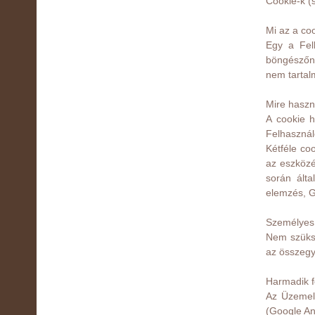
Cookie-k (
Mi az a co
Egy a Felh
böngészőne
nem tartal
Mire haszn
A cookie h
Felhasznál
Kétféle co
az eszközé
során ált
elemzés, G
Személyes 
Nem szüksé
az összegyű
Harmadik fé
Az Üzemelt
(Google An