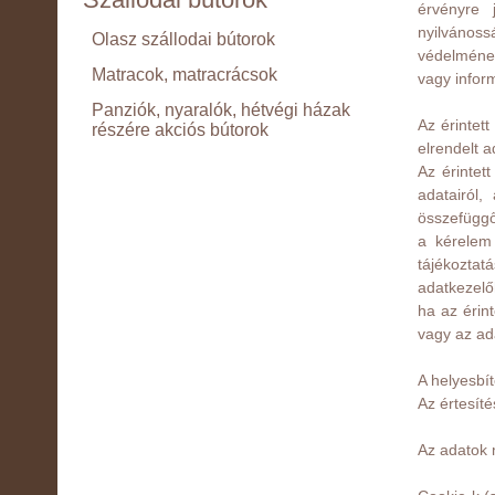
érvényre 
nyilvánoss
Olasz szállodai bútorok
védelmének
Matracok, matracrácsok
vagy infor
Panziók, nyaralók, hétvégi házak
Az érintet
részére akciós bútorok
elrendelt a
Az érintet
adatairól,
összefüggő
a kérelem 
tájékoztat
adatkezelő
ha az érin
vagy az ad
A helyesbít
Az értesíté
Az adatok 