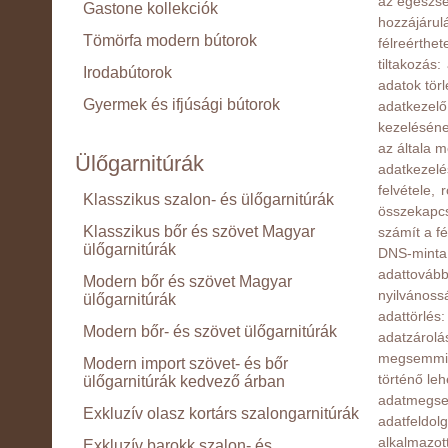
az egészsé
Gastone kollekciók
hozzájárul
Tömörfa modern bútorok
félreérthe
tiltakozás
Irodabútorok
adatok törl
Gyermek és ifjúsági bútorok
adatkezel
kezeléséne
az általa m
Ülőgarnitúrák
adatkezelé
felvétele,
Klasszikus szalon- és ülőgarnitúrák
összekapcs
Klasszikus bőr és szövet Magyar
számít a fé
ülőgarnitúrák
DNS-minta, 
adattovább
Modern bőr és szövet Magyar
nyilvánoss
ülőgarnitúrák
adattörlés
Modern bőr- és szövet ülőgarnitúrák
adatzárol
megsemmisí
Modern import szövet- és bőr
történő leh
ülőgarnitúrák kedvező árban
adatmegsem
Exkluzív olasz kortárs szalongarnitúrák
adatfeldo
alkalmazot
Exkluzív barokk szalon- és