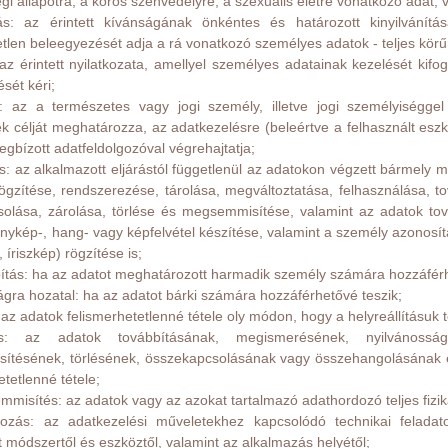
gi állapotra, a kóros szenvedélyre, a szexuális életre vonatkozó adat,
ás: az érintett kívánságának önkéntes és határozott kinyilvánítá
tetlen beleegyezését adja a rá vonatkozó személyes adatok - teljes kör
: az érintett nyilatkozata, amellyel személyes adatainak kezelését kifo
ését kéri;
ő: az a természetes vagy jogi személy, illetve jogi személyiségg
k célját meghatározza, az adatkezelésre (beleértve a felhasznált es
egbízott adatfeldolgozóval végrehajtatja;
s: az alkalmazott eljárástól függetlenül az adatokon végzett bármely 
 rögzítése, rendszerezése, tárolása, megváltoztatása, felhasználása, 
olása, zárolása, törlése és megsemmisítése, valamint az adatok t
nykép-, hang- vagy képfelvétel készítése, valamint a személy azonosítá
íriszkép) rögzítése is;
ítás: ha az adatot meghatározott harmadik személy számára hozzáférh
ágra hozatal: ha az adatot bárki számára hozzáférhetővé teszik;
: az adatok felismerhetetlenné tétele oly módon, hogy a helyreállításuk
ás: az adatok továbbításának, megismerésének, nyilvánosságr
tésének, törlésének, összekapcsolásának vagy összehangolásának é
etetlenné tétele;
misítés: az adatok vagy az azokat tartalmazó adathordozó teljes fiz
lgozás: az adatkezelési műveletekhez kapcsolódó technikai felada
t módszertől és eszköztől, valamint az alkalmazás helyétől;