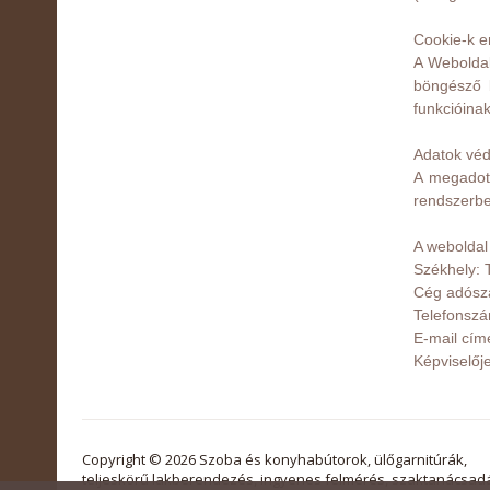
Cookie-k 
A Weboldal
böngésző b
funkcióina
Adatok vé
A megadott
rendszerben
A webolda
Székhely:
 
Cég adósz
Telefonsz
E-mail cím
Képviselőj
Copyright © 2026 Szoba és konyhabútorok, ülőgarnitúrák,
teljeskörű lakberendezés, ingyenes felmérés, szaktanácsad