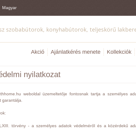
Magyar
sz szobabútorok, konyhabútorok, teljeskörű lakber
Akció
Ajánlatkérés menete
Kollekciók
édelmi nyilatkozat
ethhome.hu weboldal üzemeltetője fontosnak tartja a személyes a
 garantálja.
ok:
LXIII. törvény - a személyes adatok védelméről és a közérdekű ada