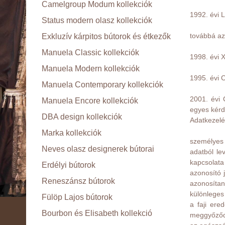
Camelgroup Modum kollekciók
1992. évi 
Status modern olasz kollekciók
továbbá az
Exkluzív kárpitos bútorok és étkezők
Manuela Classic kollekciók
1998. évi X
Manuela Modern kollekciók
1995. évi C
Manuela Contemporary kollekciók
2001. évi 
Manuela Encore kollekciók
egyes kérd
DBA design kollekciók
Adatkezelé
Marka kollekciók
személyes 
Neves olasz designerek bútorai
adatból le
kapcsolata
Erdélyi bútorok
azonosító j
Reneszánsz bútorok
azonosítani
különleges
Fülöp Lajos bútorok
a faji ere
Bourbon és Elisabeth kollekció
meggyőződé