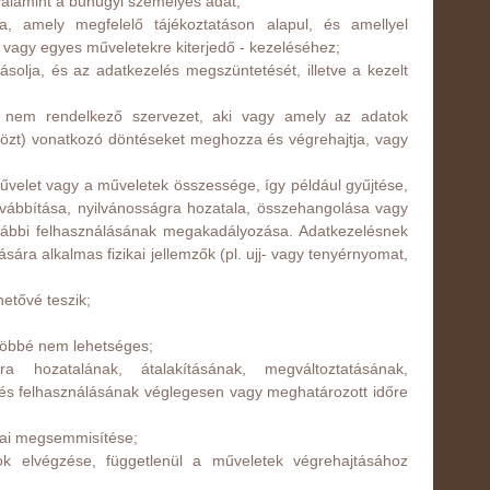
 valamint a bűnügyi személyes adat;
sa, amely megfelelő tájékoztatáson alapul, és amellyel
ű vagy egyes műveletekre kiterjedő - kezeléséhez;
gásolja, és az adatkezelés megszüntetését, illetve a kezelt
el nem rendelkező szervezet, aki vagy amely az adatok
zközt) vonatkozó döntéseket meghozza és végrehajtja, vagy
művelet vagy a műveletek összessége, így például gyűjtése,
továbbítása, nyilvánosságra hozatala, összehangolása vagy
ovábbi felhasználásának megakadályozása. Adatkezelésnek
sára alkalmas fizikai jellemzők (pl. ujj- vagy tenyérnyomat,
etővé teszik;
 többé nem lehetséges;
a hozatalának, átalakításának, megváltoztatásának,
s felhasználásának véglegesen vagy meghatározott időre
ikai megsemmisítése;
tok elvégzése, függetlenül a műveletek végrehajtásához