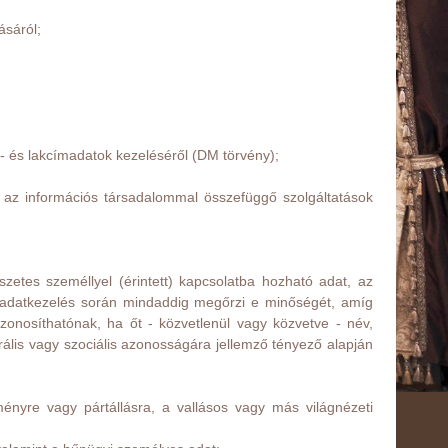
ásáról;
év- és lakcímadatok kezeléséről (DM törvény);
nt az információs társadalommal összefüggő szolgáltatások
zetes személlyel (érintett) kapcsolatba hozható adat, az
z adatkezelés során mindaddig megőrzi e minőségét, amíg
azonosíthatónak, ha őt - közvetlenül vagy közvetve - név,
ulturális vagy szociális azonosságára jellemző tényező alapján
eményre vagy pártállásra, a vallásos vagy más világnézeti