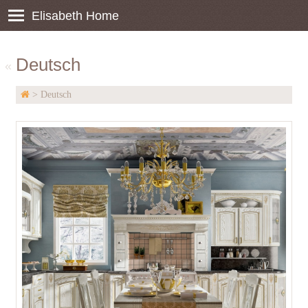
Elisabeth Home
Deutsch
«
> Deutsch