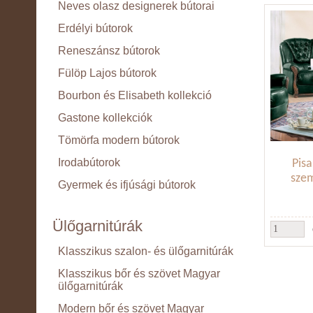
Neves olasz designerek bútorai
Erdélyi bútorok
Reneszánsz bútorok
Fülöp Lajos bútorok
Bourbon és Elisabeth kollekció
Gastone kollekciók
Tömörfa modern bútorok
Irodabútorok
Pisa
sze
Gyermek és ifjúsági bútorok
Ülőgarnitúrák
Klasszikus szalon- és ülőgarnitúrák
Klasszikus bőr és szövet Magyar
ülőgarnitúrák
Modern bőr és szövet Magyar