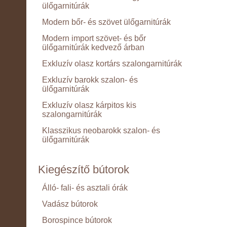
ülőgarnitúrák
Modern bőr- és szövet ülőgarnitúrák
Modern import szövet- és bőr
ülőgarnitúrák kedvező árban
Exkluzív olasz kortárs szalongarnitúrák
Exkluzív barokk szalon- és
ülőgarnitúrák
Exkluzív olasz kárpitos kis
szalongarnitúrák
Klasszikus neobarokk szalon- és
ülőgarnitúrák
Kiegészítő bútorok
Álló- fali- és asztali órák
Vadász bútorok
Borospince bútorok