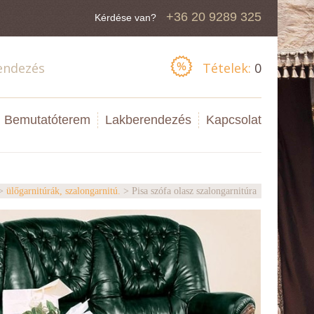
+36 20 9289 325
Kérdése van?
endezés
Tételek:
0
Bemutatóterem
Lakberendezés
Kapcsolat
>
ülőgarnitúrák, szalongarnitú.
> Pisa szófa olasz szalongarnitúra