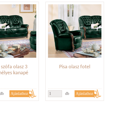
 szófa olasz 3
Pisa olasz fotel
mélyes kanapé
db
db