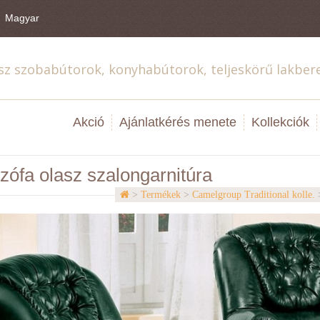
Magyar
sz szobabútorok, konyhabútorok, teljeskörű lakber
Akció
Ajánlatkérés menete
Kollekciók
zófa olasz szalongarnitúra
>
Termékek
>
Camelgroup Traditional kolle.