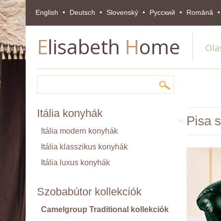
English
Deutsch
Slovenský
Pусский
Română
E
lisabeth
H
ome
Ola
Itália konyhák
Pisa s
«
Itália modern konyhák
Itália klasszikus konyhák
Itália luxus konyhák
Szobabútor kollekciók
Camelgroup Traditional kollekciók