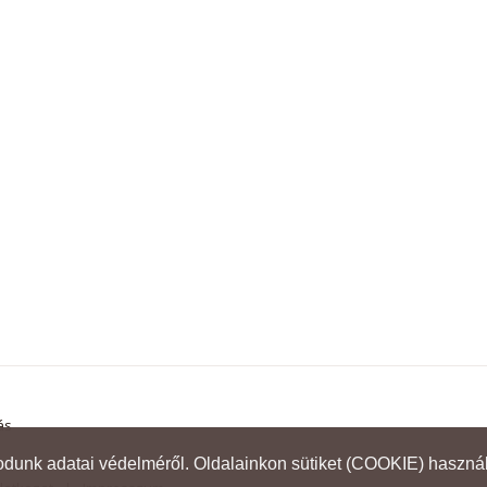
ás
dunk adatai védelméről. Oldalainkon sütiket (COOKIE) haszná