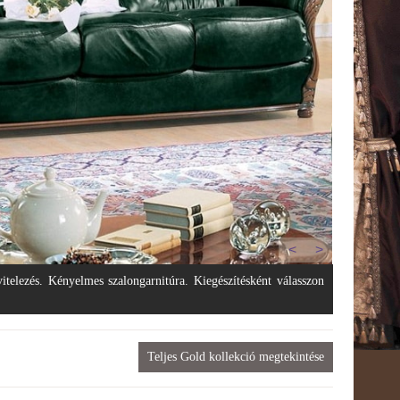
<
>
vitelezés. Kényelmes szalongarnitúra. Kiegészítésként válasszon
Teljes Gold kollekció megtekintése