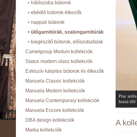
• hálószoba bútorok
• ebédlő bútorok-étkezők
• nappali bútorok
• ülőgarnitúrák, szalongarnitúrák
• kiegészítő bútorok, előszobafalak
Camelgroup Modum kollekciók
Status modern olasz kollekciók
Exkluzív kárpitos bútorok és étkezők
Manuela Classic kollekciók
Manuela Modern kollekciók
Pisa szófa
Manuela Contemporary kollekciók
hozzá illő
Manuela Encore kollekciók
DBA design kollekciók
A koll
Marka kollekciók