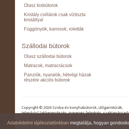
Olasz kisbútorok
Kristály csillárok csak víztiszta
kristállyal
Függönyök, karnisok, roletták
Szállodai bútorok
Olasz szállodai bútorok
Matracok, matracrácsok
Panziók, nyaralók, hétvégi házak
részére akciós bútorok
Copyright © 2026 Szoba és konyhabútorok, ülőgarnitúrák,
teljeskörű lakberendezés, ingyenes felmérés, szaktanácsad
Elisabeth Home Törökbálinti bútorbolt
Adatvédelmi tájékoztatónkban
megtalálja, hogyan gondosko