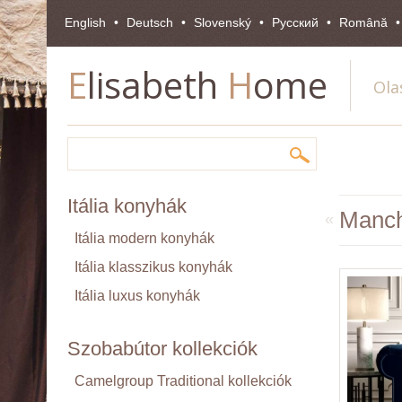
English
Deutsch
Slovenský
Pусский
Română
E
lisabeth
H
ome
Ola
Itália konyhák
Manche
«
Itália modern konyhák
Itália klasszikus konyhák
Itália luxus konyhák
Szobabútor kollekciók
Camelgroup Traditional kollekciók