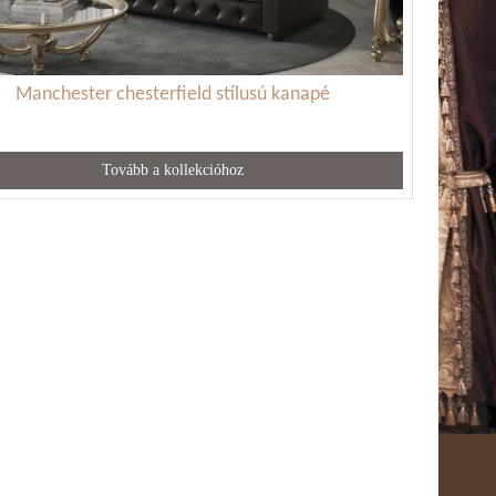
Manchester chesterfield stílusú kanapé
Tovább a kollekcióhoz