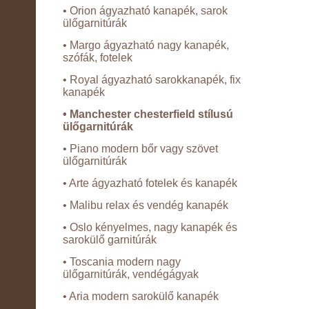
• Orion ágyazható kanapék, sarok
ülőgarnitúrák
• Margo ágyazható nagy kanapék,
szófák, fotelek
• Royal ágyazható sarokkanapék, fix
kanapék
• Manchester chesterfield stílusú
ülőgarnitúrák
• Piano modern bőr vagy szövet
ülőgarnitúrák
• Arte ágyazható fotelek és kanapék
• Malibu relax és vendég kanapék
• Oslo kényelmes, nagy kanapék és
sarokülő garnitúrák
• Toscania modern nagy
ülőgarnitúrák, vendégágyak
• Aria modern sarokülő kanapék