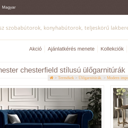
Magyar
sz szobabútorok, konyhabútorok, teljeskörű lakber
Akció
Ajánlatkérés menete
Kollekciók
ster chesterfield stílusú ülőgarnitúrák
>
Termékek
>
Ülőgarnitúrák.
>
Modern impor