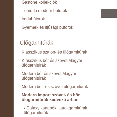
Gastone kollekciók
Tömörfa modern bútorok
Irodabútorok
Gyermek és ifjúsági bútorok
Ülőgarnitúrák
Klasszikus szalon- és ülőgarnitúrák
Klasszikus bőr és szövet Magyar
ülőgarnitúrák
Modern bőr és szövet Magyar
ülőgarnitúrák
Modern bőr- és szövet ülőgarnitúrák
Modern import szövet- és bőr
ülőgarnitúrák kedvező árban
• Galaxy kanapék, sarokgarnitúrák,
ülőgarnitúrák