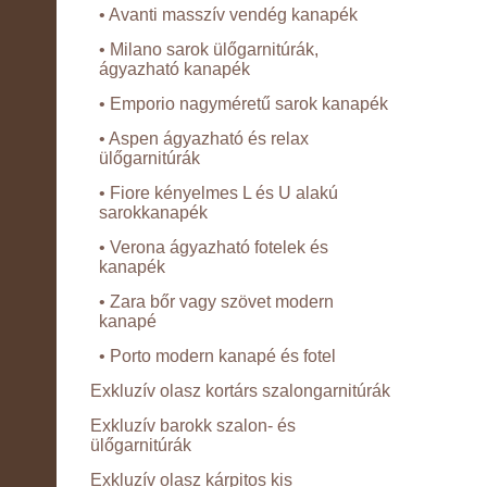
• Avanti masszív vendég kanapék
• Milano sarok ülőgarnitúrák,
ágyazható kanapék
• Emporio nagyméretű sarok kanapék
• Aspen ágyazható és relax
ülőgarnitúrák
• Fiore kényelmes L és U alakú
sarokkanapék
• Verona ágyazható fotelek és
kanapék
• Zara bőr vagy szövet modern
kanapé
• Porto modern kanapé és fotel
Exkluzív olasz kortárs szalongarnitúrák
Exkluzív barokk szalon- és
ülőgarnitúrák
Exkluzív olasz kárpitos kis