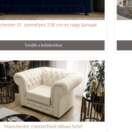
hester III. személyes 218 cm-es nagy kanapé
Tovább a kollekcióhoz
Manchester chesterfield stílusú fotel