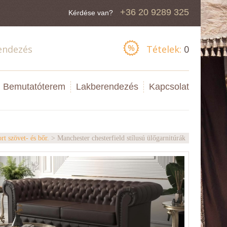
+36 20 9289 325
Kérdése van?
endezés
Tételek:
0
Bemutatóterem
Lakberendezés
Kapcsolat
t szövet- és bőr.
> Manchester chesterfield stílusú ülőgarnitúrák