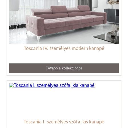
Toscania IV. személyes modern kanapé
Tovább a kollekcióhoz
Toscania I. személyes szófa, kis kanapé