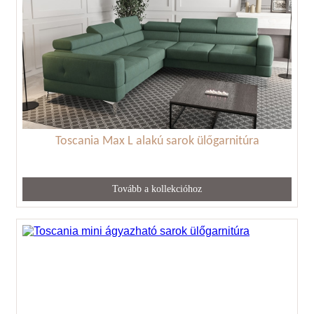
Toscania Max L alakú sarok ülőgarnitúra
Tovább a kollekcióhoz