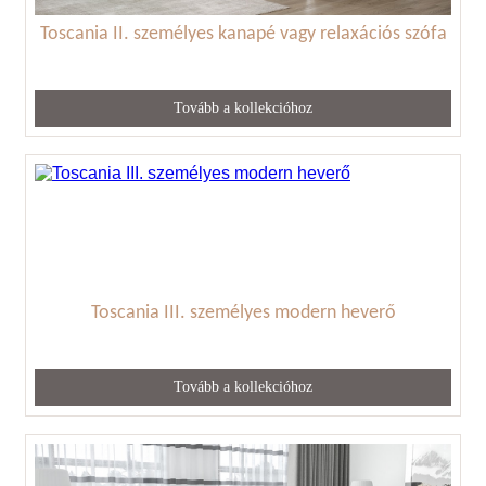
Toscania II. személyes kanapé vagy relaxációs szófa
Tovább a kollekcióhoz
Toscania III. személyes modern heverő
Tovább a kollekcióhoz