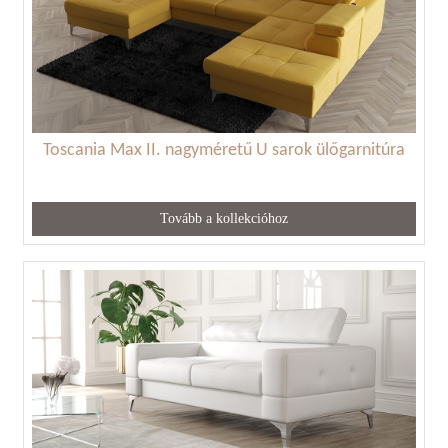
Toscania Max II. nagyméretű U sarok ülőgarnitúra
Tovább a kollekcióhoz