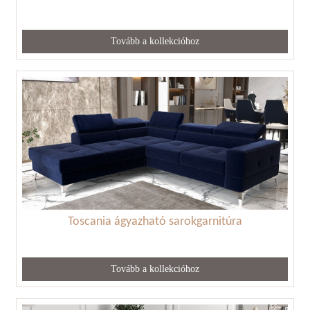
Tovább a kollekcióhoz
Toscania ágyazható sarokgarnitúra
Tovább a kollekcióhoz