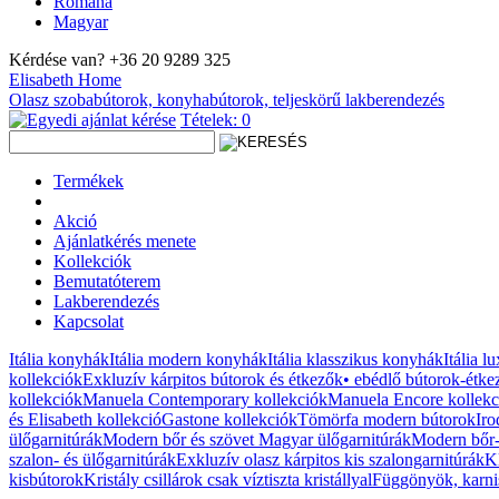
Română
Magyar
Kérdése van?
+36 20 9289 325
E
lisabeth
H
ome
Olasz szobabútorok, konyhabútorok, teljeskörű lakberendezés
Tételek:
0
Termékek
Akció
Ajánlatkérés menete
Kollekciók
Bemutatóterem
Lakberendezés
Kapcsolat
Itália konyhák
Itália modern konyhák
Itália klasszikus konyhák
Itália 
kollekciók
Exkluzív kárpitos bútorok és étkezők
• ebédlő bútorok-étke
kollekciók
Manuela Contemporary kollekciók
Manuela Encore kollekc
és Elisabeth kollekció
Gastone kollekciók
Tömörfa modern bútorok
Iro
ülőgarnitúrák
Modern bőr és szövet Magyar ülőgarnitúrák
Modern bőr- 
szalon- és ülőgarnitúrák
Exkluzív olasz kárpitos kis szalongarnitúrák
K
kisbútorok
Kristály csillárok csak víztiszta kristállyal
Függönyök, karnis