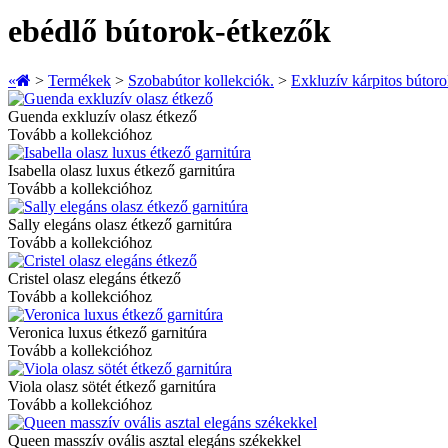
ebédlő bútorok-étkezők
«
>
Termékek
>
Szobabútor kollekciók.
>
Exkluzív kárpitos bútoro
Guenda exkluzív olasz étkező
Tovább a kollekcióhoz
Isabella olasz luxus étkező garnitúra
Tovább a kollekcióhoz
Sally elegáns olasz étkező garnitúra
Tovább a kollekcióhoz
Cristel olasz elegáns étkező
Tovább a kollekcióhoz
Veronica luxus étkező garnitúra
Tovább a kollekcióhoz
Viola olasz sötét étkező garnitúra
Tovább a kollekcióhoz
Queen masszív ovális asztal elegáns székekkel