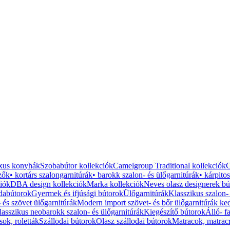
luxus konyhák
Szobabútor kollekciók
Camelgroup Traditional kollekciók
C
zők
• kortárs szalongarnitúrák
• barokk szalon- és ülőgarnitúrák
• kárpito
iók
DBA design kollekciók
Marka kollekciók
Neves olasz designerek bú
dabútorok
Gyermek és ifjúsági bútorok
Ülőgarnitúrák
Klasszikus szalon-
és szövet ülőgarnitúrák
Modern import szövet- és bőr ülőgarnitúrák ke
lasszikus neobarokk szalon- és ülőgarnitúrák
Kiegészítő bútorok
Álló- fa
ok, roletták
Szállodai bútorok
Olasz szállodai bútorok
Matracok, matrac