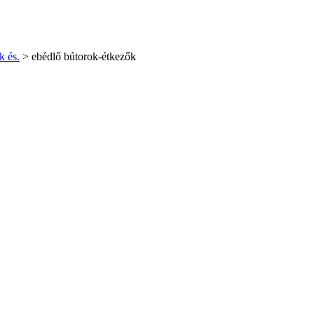
k és.
> ebédlő bútorok-étkezők