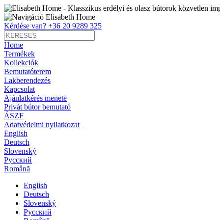
Elisabeth Home
Kérdése van?
+36 20 9289 325
Home
Termékek
Kollekciók
Bemutatóterem
Lakberendezés
Kapcsolat
Ajánlatkérés menete
Privát bútor bemutató
ÁSZF
Adatvédelmi nyilatkozat
English
Deutsch
Slovenský
Pусский
Română
English
Deutsch
Slovenský
Pусский