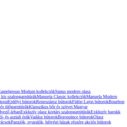
amelgroup Modum kollekciók
Status modern olasz
s kis szalongarnitúrák
Manuela Classic kollekciók
Manuela Modern
torai
Erdélyi bútorok
Reneszánsz bútorok
Fülöp Lajos bútorok
Bourbon
 és ülőgarnitúrák
Klasszikus bőr és szövet Magyar
dvező árban
Exkluzív olasz kortárs szalongarnitúrák
Exkluzív barokk
li- és asztali órák
Vadász bútorok
Borospince bútorok
Olasz
rácsok
Panziók, nyaralók, hétvégi házak részére akciós bútorok