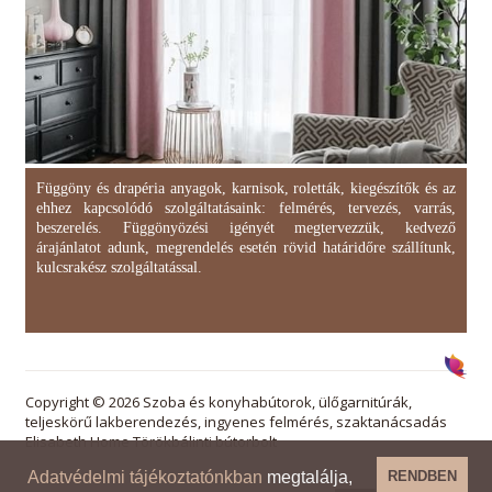
Függöny és drapéria anyagok, karnisok, roletták, kiegészítők és az
ehhez kapcsolódó szolgáltatásaink: felmérés, tervezés, varrás,
beszerelés. Függönyözési igényét megtervezzük, kedvező
árajánlatot adunk, megrendelés esetén rövid határidőre szállítunk,
kulcsrakész szolgáltatással.
Copyright © 2026 Szoba és konyhabútorok, ülőgarnitúrák,
teljeskörű lakberendezés, ingyenes felmérés, szaktanácsadás
Elisabeth Home Törökbálinti bútorbolt
Adatvédelmi tájékoztatónkban
megtalálja,
RENDBEN