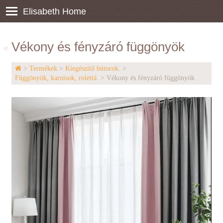
Elisabeth Home
Vékony és fényzáró függönyök
«
>
Termékek
>
Kiegészítő bútorok.
>
Függönyök, karnisok, rolettá.
> Vékony és fényzáró függönyök