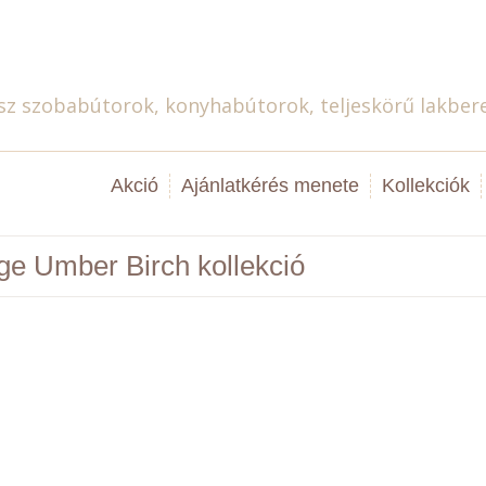
Magyar
sz szobabútorok, konyhabútorok, teljeskörű lakber
Akció
Ajánlatkérés menete
Kollekciók
ige Umber Birch kollekció