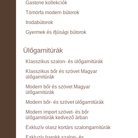
Gastone kollekciók
Tömörfa modern bútorok
Irodabútorok
Gyermek és ifjúsági bútorok
Ülőgarnitúrák
Klasszikus szalon- és ülőgarnitúrák
Klasszikus bőr és szövet Magyar
ülőgarnitúrák
Modern bőr és szövet Magyar
ülőgarnitúrák
Modern bőr- és szövet ülőgarnitúrák
Modern import szövet- és bőr
ülőgarnitúrák kedvező árban
Exkluzív olasz kortárs szalongarnitúrák
Exkluzív barokk szalon- és