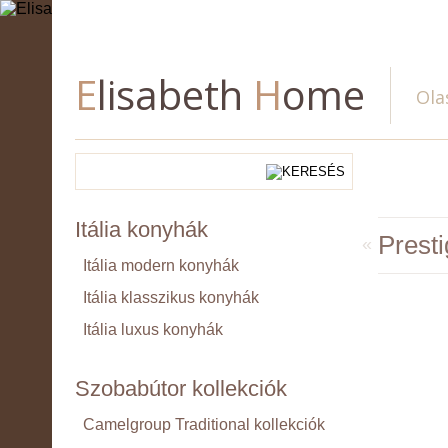
English
Deutsch
Slovenský
Pусский
Română
E
lisabeth
H
ome
Ola
Itália konyhák
Prest
«
Itália modern konyhák
Itália klasszikus konyhák
Itália luxus konyhák
Szobabútor kollekciók
Camelgroup Traditional kollekciók