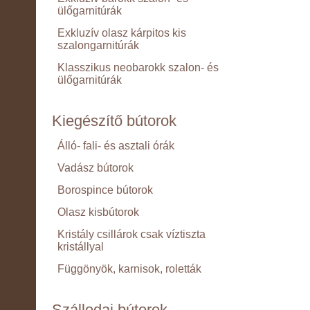
ülőgarnitúrák
Exkluzív olasz kárpitos kis
szalongarnitúrák
Klasszikus neobarokk szalon- és
ülőgarnitúrák
Kiegészítő bútorok
Álló- fali- és asztali órák
Vadász bútorok
Borospince bútorok
Olasz kisbútorok
Kristály csillárok csak víztiszta
kristállyal
Függönyök, karnisok, roletták
Szállodai bútorok