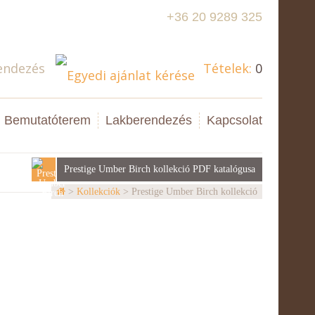
+36 20 9289 325
Kérdése van?
endezés
Tételek:
0
Bemutatóterem
Lakberendezés
Kapcsolat
Prestige Umber Birch kollekció PDF katalógusa
>
Kollekciók
> Prestige Umber Birch kollekció