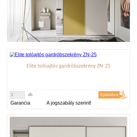
Elite tolóajtós gardróbszekrény ZN-25
db
Garancia
A jogszabály szerint!