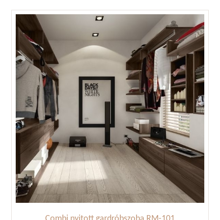
Combi nyitott gardróbszoba RM-101