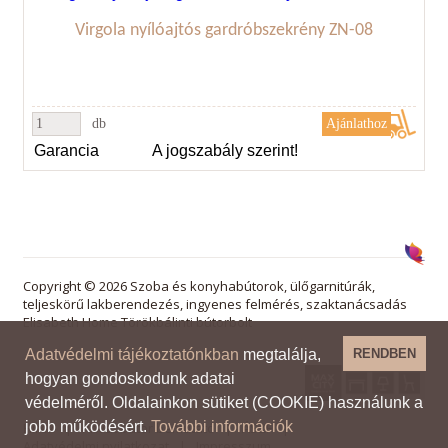
Virgola nyílóajtós gardróbszekrény ZN-08
db
Garancia
A jogszabály szerint!
Copyright © 2026 Szoba és konyhabútorok, ülőgarnitúrák,
teljeskörű lakberendezés, ingyenes felmérés, szaktanácsadás
Elisabeth Home Törökbálinti bútorbolt
Adatvédelmi tájékoztatónkban
megtalálja,
RENDBEN
hogyan gondoskodunk adatai
védelméről. Oldalainkon sütiket (COOKIE) használunk a
jobb működésért.
További információk
Hírek
Privát bútor bemutató
ÁSZF
Adatvédelmi nyilatkozat
Impresszum