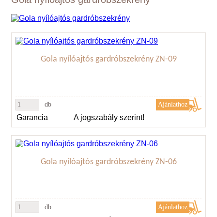
Gola nyílóajtós gardróbszekrény ZN-09
db
Garancia
A jogszabály szerint!
Gola nyílóajtós gardróbszekrény ZN-06
db