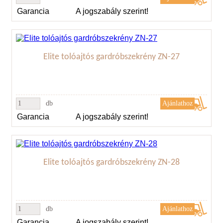
Garancia
A jogszabály szerint!
Elite tolóajtós gardróbszekrény ZN-27
db
Garancia
A jogszabály szerint!
Elite tolóajtós gardróbszekrény ZN-28
db
Garancia
A jogszabály szerint!