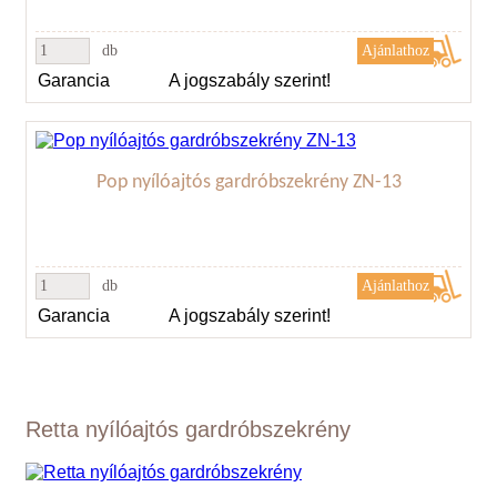
db
Garancia
A jogszabály szerint!
Pop nyílóajtós gardróbszekrény ZN-13
db
Garancia
A jogszabály szerint!
Retta nyílóajtós gardróbszekrény