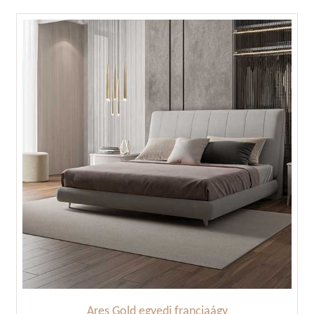
Ares Gold egyedi franciaágy