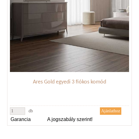
Ares Gold egyedi 3 fiókos komód
db
Garancia
A jogszabály szerint!