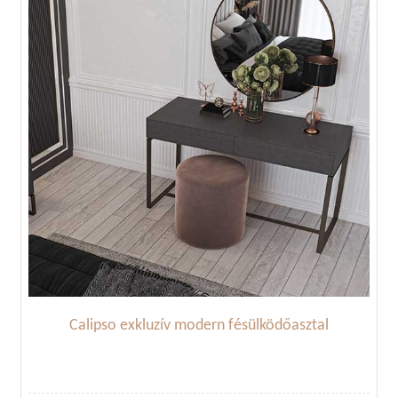
Calipso exkluzív modern fésülködőasztal