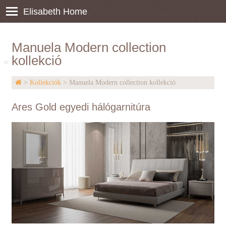
Elisabeth Home
Manuela Modern collection
kollekció
«
>
Kollekciók
> Manuela Modern collection kollekció
Ares Gold egyedi hálógarnitúra