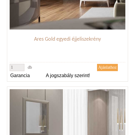
Ares Gold egyedi éjjeliszekrény
db
Garancia
A jogszabály szerint!