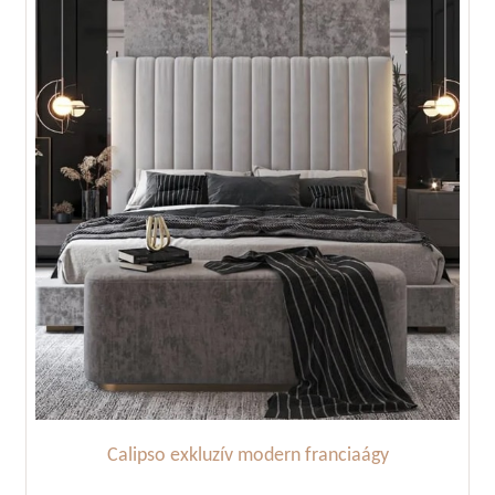
Calipso exkluzív modern franciaágy