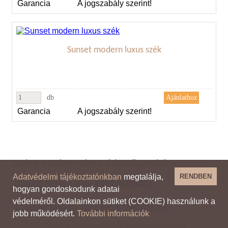
Garancia
A jogszabály szerint!
Sunset modern luxus szék
db
Garancia
A jogszabály szerint!
Swing modern olasz étkezőgarnitúra
Adatvédelmi tájékoztatónkban
megtalálja,
RENDBEN
hogyan gondoskodunk adatai
védelméről. Oldalainkon sütiket (COOKIE) használunk a
jobb működésért.
További információk
Swing modern olasz kerek étkezőasztal