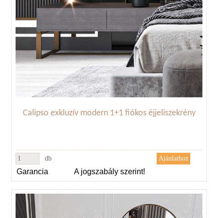
Calipso exkluzív modern 1+1 fiókos éjjeliszekrény
db
Garancia
A jogszabály szerint!