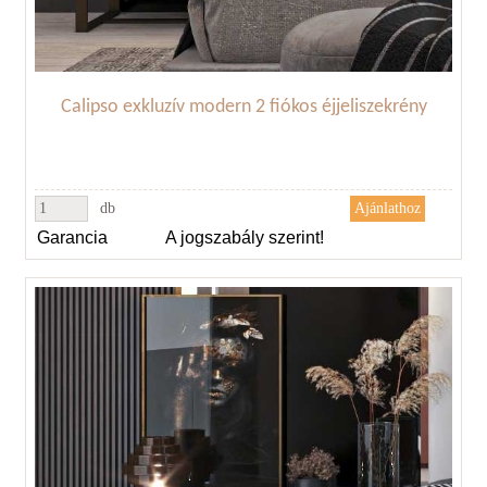
Calipso exkluzív modern 2 fiókos éjjeliszekrény
db
Garancia
A jogszabály szerint!