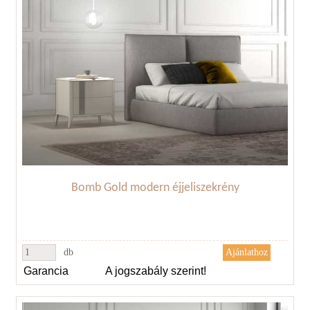
Bomb Gold modern éjjeliszekrény
db
Garancia
A jogszabály szerint!