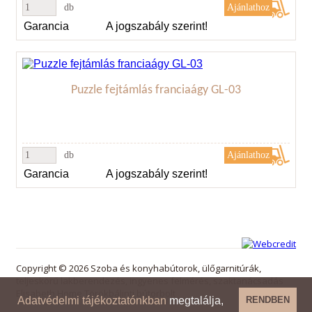
db
Garancia
A jogszabály szerint!
Puzzle fejtámlás franciaágy GL-03
db
Garancia
A jogszabály szerint!
Copyright © 2026 Szoba és konyhabútorok, ülőgarnitúrák,
teljeskörű lakberendezés, ingyenes felmérés, szaktanácsadás
Elisabeth Home Törökbálinti bútorbolt
Adatvédelmi tájékoztatónkban
megtalálja,
RENDBEN