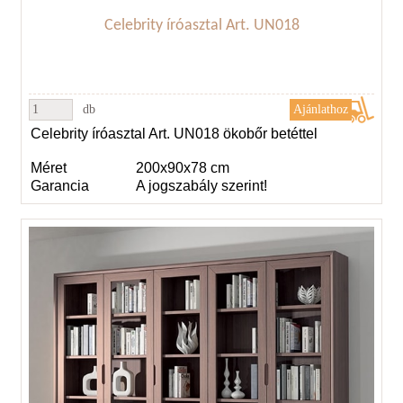
Celebrity íróasztal Art. UN018
db
Celebrity íróasztal Art. UN018 ökobőr betéttel
Méret
200x90x78 cm
Garancia
A jogszabály szerint!