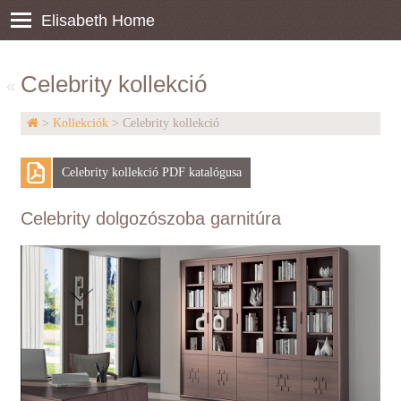
Elisabeth Home
Celebrity kollekció
«
>
Kollekciók
> Celebrity kollekció
Celebrity kollekció PDF katalógusa
Celebrity dolgozószoba garnitúra