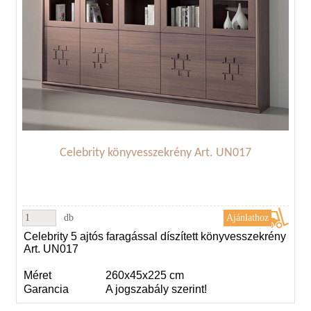
Celebrity könyvesszekrény Art. UN017
db
Celebrity 5 ajtós faragással díszített könyvesszekrény
Art. UN017
Méret
260x45x225 cm
Garancia
A jogszabály szerint!