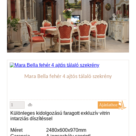
Mara Bella fehér 4 ajtós tálaló szekrény
db
Különleges kidolgozású faragott exkluzív vitrin
intarziás díszítéssel
Méret
2480x600x970mm