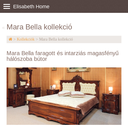
Elisabeth Home
Mara Bella kollekció
«
>
Kollekciók
> Mara Bella kollekció
Mara Bella faragott és intarziás magasfényű
hálószoba bútor