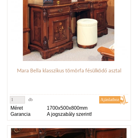
Mara Bella klasszikus tömörfa fésülködő asztal
db
Méret
1700x500x800mm
Garancia
A jogszabály szerint!