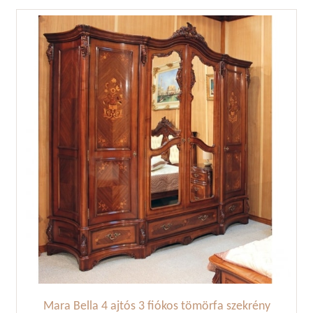
Mara Bella 4 ajtós 3 fiókos tömörfa szekrény