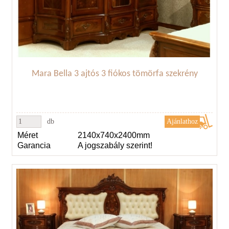
Mara Bella 3 ajtós 3 fiókos tömörfa szekrény
db
Méret
2140x740x2400mm
Garancia
A jogszabály szerint!