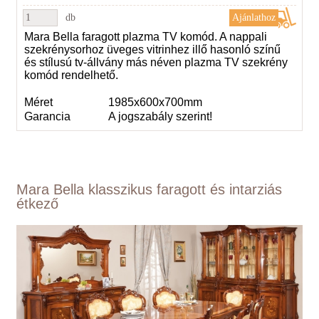
db
Mara Bella faragott plazma TV komód. A nappali
szekrénysorhoz üveges vitrinhez illő hasonló színű
és stílusú tv-állvány más néven plazma TV szekrény
komód rendelhető.
Méret
1985x600x700mm
Garancia
A jogszabály szerint!
Mara Bella klasszikus faragott és intarziás
étkező