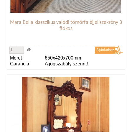
Mara Bella klasszikus valódi tömörfa éjjeliszekrény 3
fiókos
db
Méret
650x420x700mm
Garancia
A jogszabály szerint!