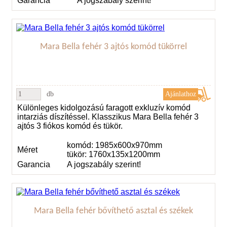
Garancia
A jogszabály szerint!
Mara Bella fehér 3 ajtós komód tükörrel
db
Különleges kidolgozású faragott exkluzív komód
intarziás díszítéssel. Klasszikus Mara Bella fehér 3
ajtós 3 fiókos komód és tükör.
komód: 1985x600x970mm
Méret
tükör: 1760x135x1200mm
Garancia
A jogszabály szerint!
Mara Bella fehér bővíthető asztal és székek