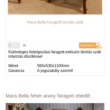
Mara Bella faragott támlás szék
db
Különleges kidolgozású faragott exkluzív támlás szák
intarziás díszítéssel
Méret
560x530x1100mm
Garancia
A jogszabály szerint!
Mara Bella fehér-arany faragott ebédlő