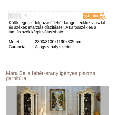
db
Különleges kidolgozású fehér faragott exkluzív asztal
és székek intarziás díszítéssel. A karosszék és a
támlás szék kárpit választható.
Méret
2300/3100x1190x805mm
Garancia
A jogszabály szerint!
Mara Bella fehér-arany igényes plazma
garnitúra