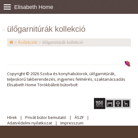
Elisabeth Home
ülőgarnitúrák kollekció
«
>
Kollekciók
> ülőgarnitúrák kollekció
Copyright © 2026 Szoba és konyhabútorok, ülőgarnitúrák,
teljeskörű lakberendezés, ingyenes felmérés, szaktanácsadás
Elisabeth Home Törökbálinti bútorbolt
Hírek
Privát bútor bemutató
ÁSZF
Adatvédelmi nyilatkozat
Impresszum