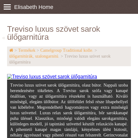
Elisabeth Home
Treviso luxus szövet sarok
ülőgarnitúra
«
>
Termékek
>
Camelgroup Traditional kolle.
>
ülőgarnitúrák, szalongarnitú.
> Treviso luxus szövet sarok
ülőgarnitúra
Treviso luxus szövet sarok ülőgarnitúra, olasz bútor. Nappali szoba
berendezésére tökéletes. A Treviso sarok szófa vagy kanapé
önállóan, vagy az ülőgarnitúra részeként is használható. Kiváló
minőségű, elegáns ülőbútor. Az ülőfelület felső része libapehellyel
van kibélelve. Megrendelhető hagyományos vagy extra minőségű
luxus szövettel. Luxus relax sarok ülőgarnitúra, bőr sarokkanapé
puha üléssel. Klasszikus, minőségi valódi elegáns sarokgarnitúra,
különleges modell, jó tapintású szövettel készült relaxációs kanapé.
A pihentető kanapé magas támlájú, kényelmes ülést biztosít,
néhány ágyrésszel vagy pihenő résszel van felszerelt. Gerincvonalat