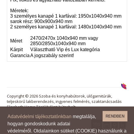
Méretek:
3 személyes kanapé 1 karfával: 1950x1040x940 mm
sarok rész: 900x900x940 mm
2 személyes kanapé 1 karfával: 1480x1040x940 mm
2470/2470x 1040x940 mm vagy
Méret
2850/2850x1040x940 mm
Kárpit
Választható Vip és Lux kategória
Garancia
A jogszabály szerint!
Copyright © 2026 Szoba és konyhabútorok, ülőgarnitúrák,
teljeskörű lakberendezés, ingyenes felmérés, szaktanácsadás
Elisabeth Home Törökbálinti bútorbolt
Adatvédelmi tájékoztatónkban
megtalálja,
RENDBEN
hogyan gondoskodunk adatai
védelméről. Oldalainkon sütiket (COOKIE) használunk a