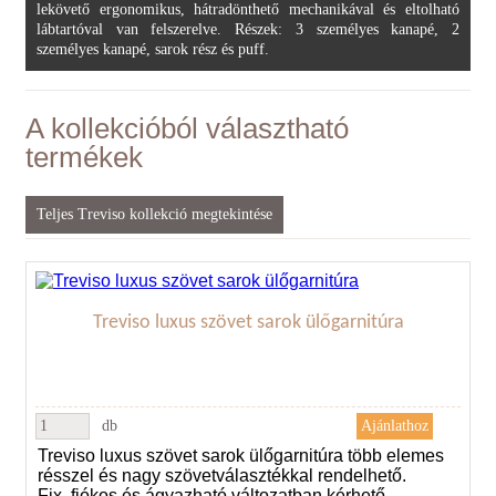
lekövető ergonomikus, hátradönthető mechanikával és eltolható
lábtartóval van felszerelve. Részek: 3 személyes kanapé, 2
személyes kanapé, sarok rész és puff.
A kollekcióból választható
termékek
Teljes Treviso kollekció megtekintése
Treviso luxus szövet sarok ülőgarnitúra
db
Treviso luxus szövet sarok ülőgarnitúra több elemes
résszel és nagy szövetválasztékkal rendelhető.
Fix, fiókos és ágyazható változatban kérhető.