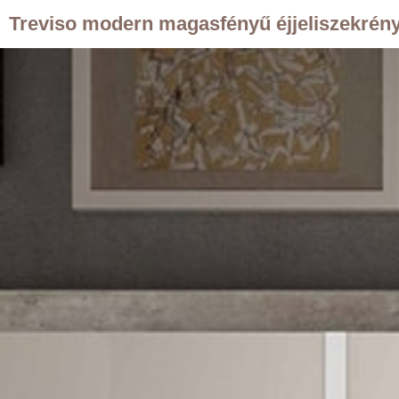
Treviso modern magasfényű éjjeliszekrén