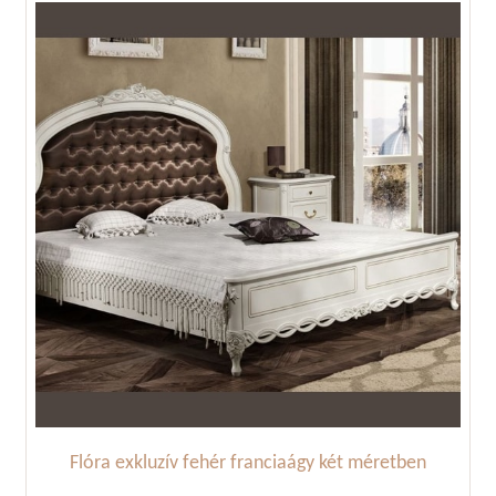
Flóra exkluzív fehér franciaágy két méretben