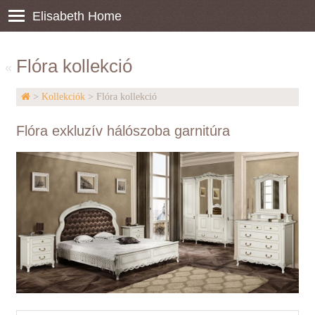
Elisabeth Home
Flóra kollekció
«
>
Kollekciók
> Flóra kollekció
Flóra exkluzív hálószoba garnitúra