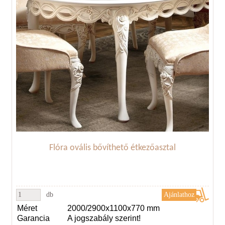
Flóra ovális bővíthető étkezőasztal
db
Méret
2000/2900x1100x770 mm
Garancia
A jogszabály szerint!