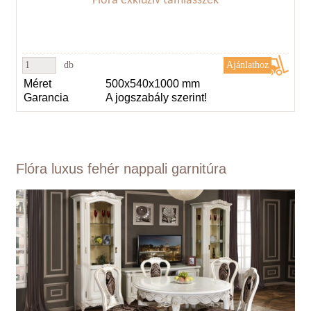
Flóra exkluzív támlásszék
db
Méret
500x540x1000 mm
Garancia
A jogszabály szerint!
Flóra luxus fehér nappali garnitúra