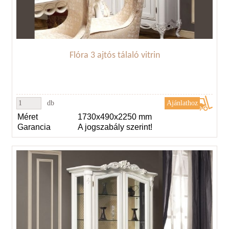
Flóra 3 ajtós tálaló vitrin
db
Méret
1730x490x2250 mm
Garancia
A jogszabály szerint!