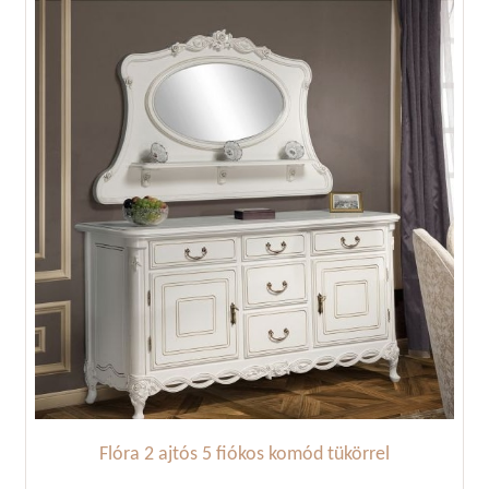
Flóra 2 ajtós 5 fiókos komód tükörrel