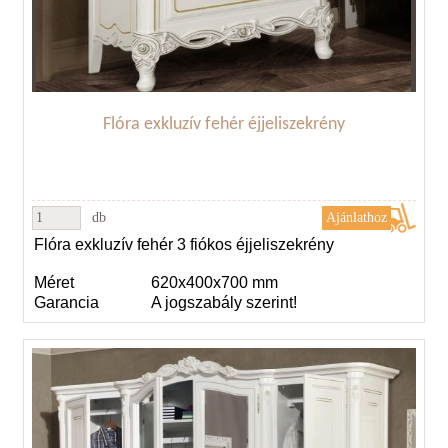
Flóra exkluzív fehér éjjeliszekrény
db
Flóra exkluzív fehér 3 fiókos éjjeliszekrény
Méret
620x400x700 mm
Garancia
A jogszabály szerint!