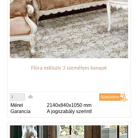
Flóra exkluzív 3 személyes kanapé
db
Méret
2140x840x1050 mm
Garancia
A jogszabály szerint!