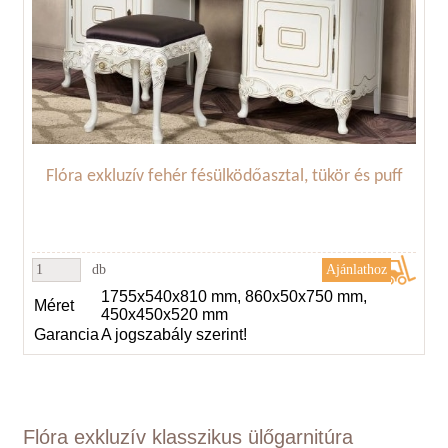
Flóra exkluzív fehér fésülködőasztal, tükör és puff
db
1755x540x810 mm, 860x50x750 mm,
Méret
450x450x520 mm
Garancia
A jogszabály szerint!
Flóra exkluzív klasszikus ülőgarnitúra