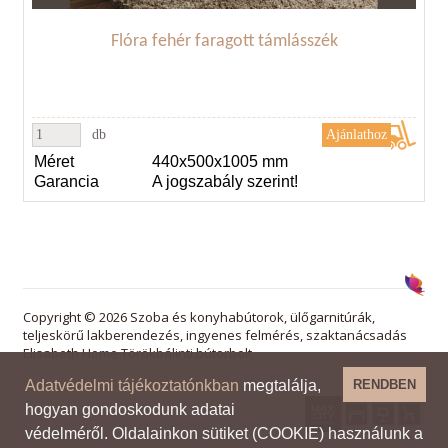
Flóra fehér faragott támlásszék
db
Méret
440x500x1005 mm
Garancia
A jogszabály szerint!
Copyright © 2026 Szoba és konyhabútorok, ülőgarnitúrák,
teljeskörű lakberendezés, ingyenes felmérés, szaktanácsadás
Elisabeth Home Törökbálinti bútorbolt
Adatvédelmi tájékoztatónkban
megtalálja,
RENDBEN
hogyan gondoskodunk adatai
védelméről. Oldalainkon sütiket (COOKIE) használunk a