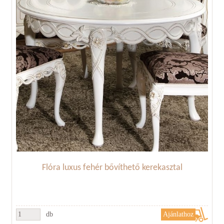
Flóra luxus fehér bővíthető kerekasztal
db