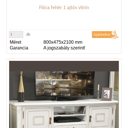
Flóra fehér 1 ajtós vitrin
db
Méret
800x475x2100 mm
Garancia
A jogszabály szerint!