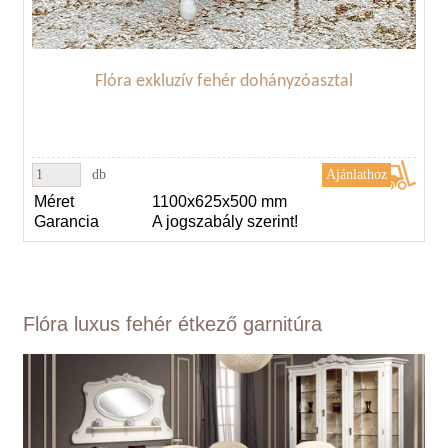
Flóra exkluzív fehér dohányzóasztal
db
Méret
1100x625x500 mm
Garancia
A jogszabály szerint!
Flóra luxus fehér étkező garnitúra