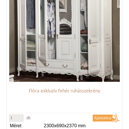
Flóra exkluzív fehér ruhásszekrény
db
Méret
2300x690x2370 mm