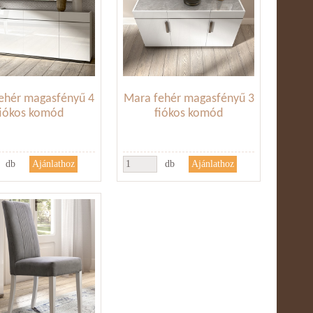
ehér magasfényű 4
Mara fehér magasfényű 3
fiókos komód
fiókos komód
db
db