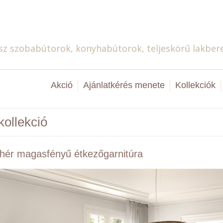
Magyar
sz szobabútorok, konyhabútorok, teljeskörű lakber
Akció
Ajánlatkérés menete
Kollekciók
kollekció
hér magasfényű étkezőgarnitúra