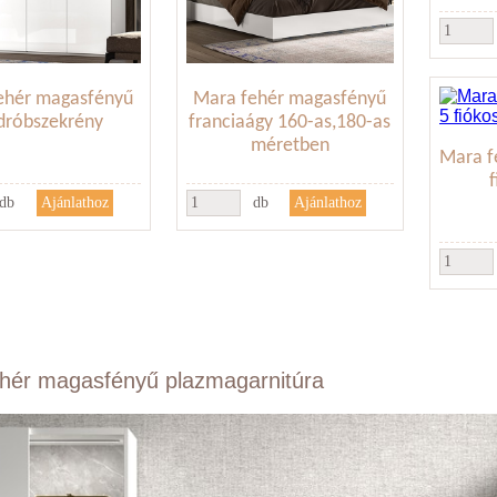
ehér magasfényű
Mara fehér magasfényű
dróbszekrény
franciaágy 160-as,180-as
méretben
Mara f
db
db
hér magasfényű plazmagarnitúra