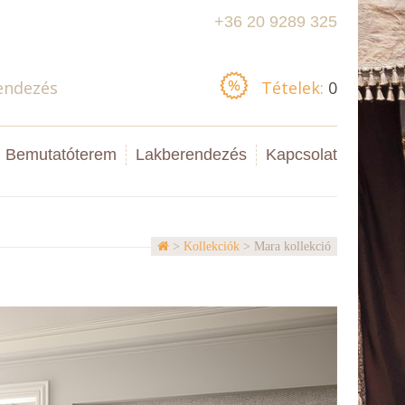
+36 20 9289 325
Kérdése van?
endezés
Tételek:
0
Bemutatóterem
Lakberendezés
Kapcsolat
>
Kollekciók
> Mara kollekció