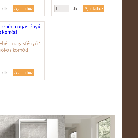
db
db
ehér magasfényű 5
fiókos komód
db