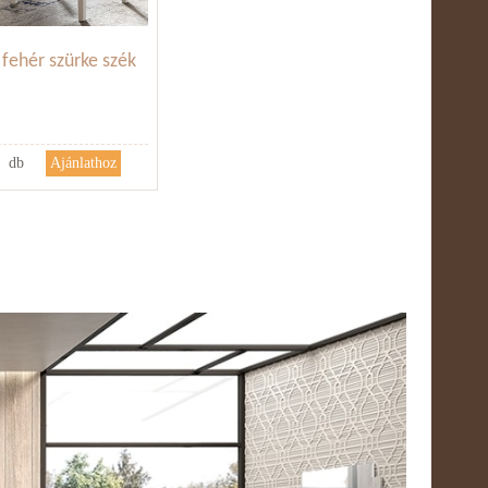
fehér szürke szék
db