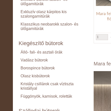
ülőgarnitúrák
Exkluzív olasz kárpitos kis
Mara fe
szalongarnitúrák
f
Klasszikus neobarokk szalon- és
ülőgarnitúrák
Kiegészítő bútorok
Álló- fali- és asztali órák
Vadász bútorok
Mara fe
Borospince bútorok
Olasz kisbútorok
Kristály csillárok csak víztiszta
kristállyal
Függönyök, karnisok, roletták
Szállodai bútorok