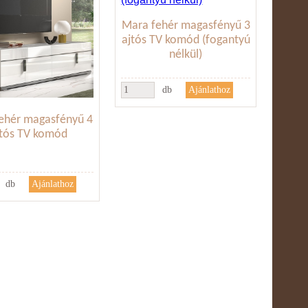
Mara fehér magasfényű 3
ajtós TV komód (fogantyú
nélkül)
db
ehér magasfényű 4
jtós TV komód
db