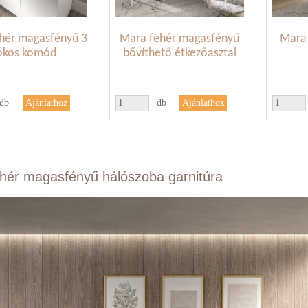
hér magasfényű 3
Mara fehér magasfényű
Mara 
iókos komód
bővíthető étkezőasztal
db
db
hér magasfényű hálószoba garnitúra