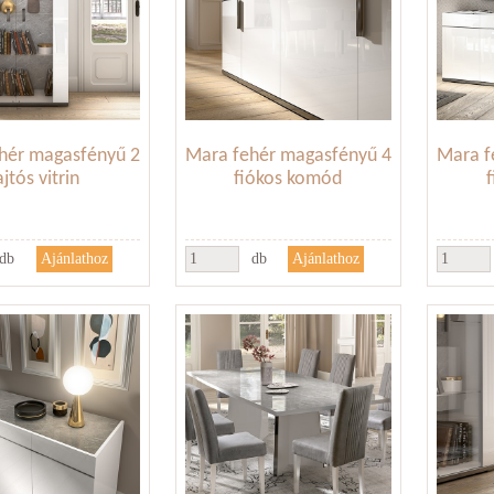
hér magasfényű 2
Mara fehér magasfényű 4
Mara f
ajtós vitrin
fiókos komód
db
db