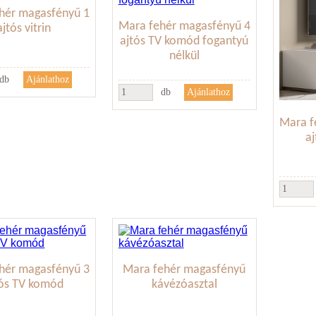
hér magasfényű 1
Mara fehér magasfényű 4
ajtós vitrin
ajtós TV komód fogantyú
nélkül
db
db
Mara f
a
hér magasfényű 3
Mara fehér magasfényű
tós TV komód
kávézóasztal