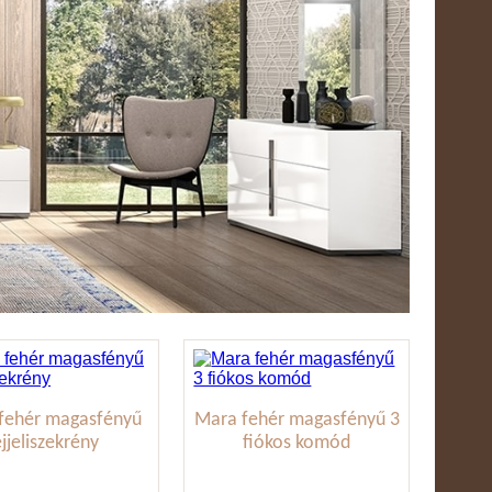
fehér magasfényű
Mara fehér magasfényű 3
éjjeliszekrény
fiókos komód