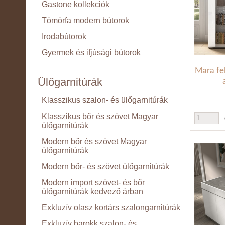
Gastone kollekciók
Tömörfa modern bútorok
Irodabútorok
Gyermek és ifjúsági bútorok
Mara fe
Ülőgarnitúrák
Klasszikus szalon- és ülőgarnitúrák
Klasszikus bőr és szövet Magyar
ülőgarnitúrák
Modern bőr és szövet Magyar
ülőgarnitúrák
Modern bőr- és szövet ülőgarnitúrák
Modern import szövet- és bőr
ülőgarnitúrák kedvező árban
Exkluzív olasz kortárs szalongarnitúrák
Exkluzív barokk szalon- és