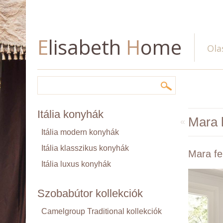
English
Deutsch
Slovenský
Pусский
Română
E
lisabeth
H
ome
Ola
Itália konyhák
Mara 
«
Itália modern konyhák
Itália klasszikus konyhák
Mara fe
Itália luxus konyhák
Szobabútor kollekciók
Camelgroup Traditional kollekciók