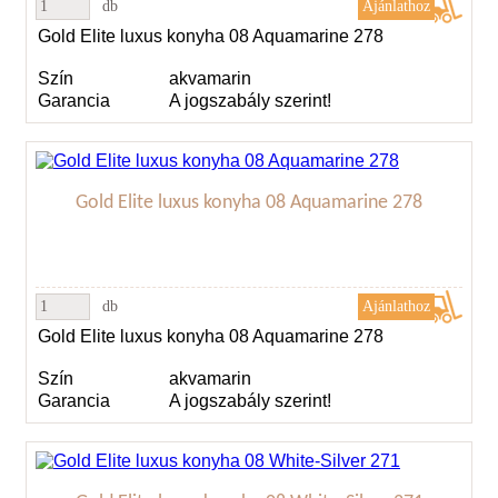
db
Gold Elite luxus konyha 08 Aquamarine 278
Szín
akvamarin
Garancia
A jogszabály szerint!
Gold Elite luxus konyha 08 Aquamarine 278
db
Gold Elite luxus konyha 08 Aquamarine 278
Szín
akvamarin
Garancia
A jogszabály szerint!