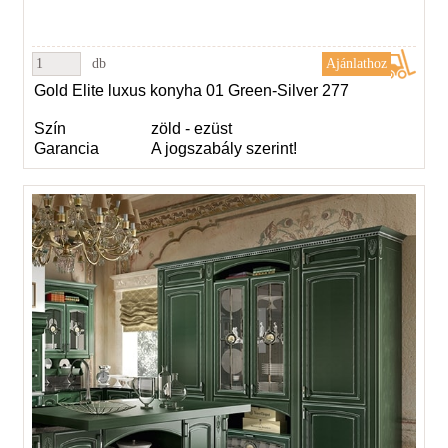
db
Gold Elite luxus konyha 01 Green-Silver 277
Szín
zöld - ezüst
Garancia
A jogszabály szerint!