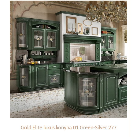
Gold Elite luxus konyha 01 Green-Silver 277