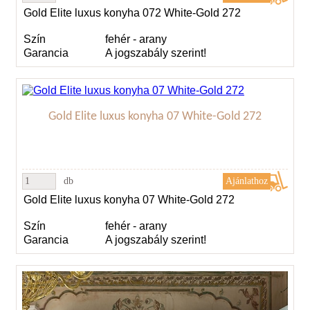
Gold Elite luxus konyha 072 White-Gold 272
Szín
fehér - arany
Garancia
A jogszabály szerint!
Gold Elite luxus konyha 07 White-Gold 272
db
Gold Elite luxus konyha 07 White-Gold 272
Szín
fehér - arany
Garancia
A jogszabály szerint!