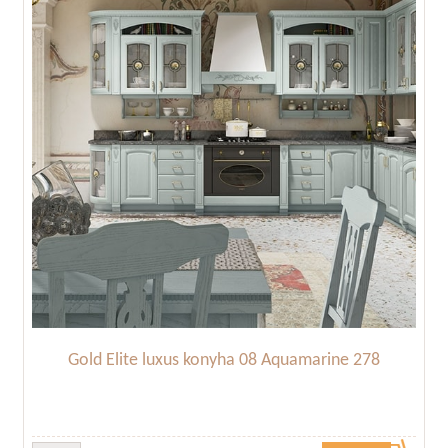
Gold Elite luxus konyha 08 Aquamarine 278