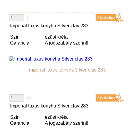
db
Imperial luxus konyha Silver clay 283
Szín
ezüst kréta
Garancia
A jogszabály szerint!
Imperial luxus konyha Silver clay 283
db
Imperial luxus konyha Silver clay 283
Szín
ezüst kréta
Garancia
A jogszabály szerint!