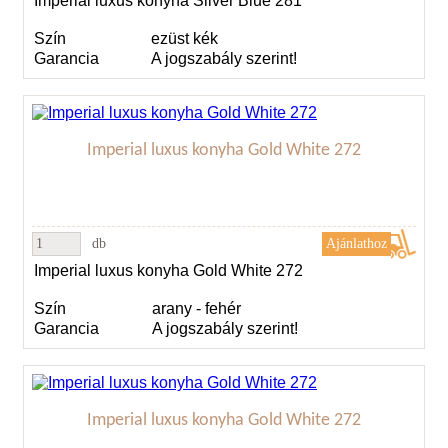
Imperial luxus konyha Silver Blue 281
Szín
ezüst kék
Garancia
A jogszabály szerint!
Imperial luxus konyha Gold White 272
db
Imperial luxus konyha Gold White 272
Szín
arany - fehér
Garancia
A jogszabály szerint!
Imperial luxus konyha Gold White 272