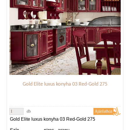
Gold Elite luxus konyha 03 Red-Gold 275
db
Gold Elite luxus konyha 03 Red-Gold 275