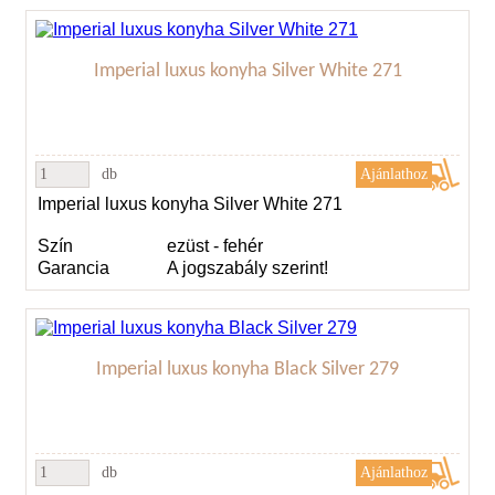
Imperial luxus konyha Silver White 271
db
Imperial luxus konyha Silver White 271
Szín
ezüst - fehér
Garancia
A jogszabály szerint!
Imperial luxus konyha Black Silver 279
db