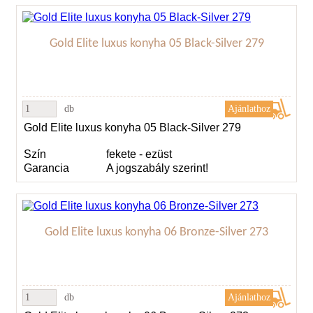
Gold Elite luxus konyha 05 Black-Silver 279
db
Gold Elite luxus konyha 05 Black-Silver 279
Szín
fekete - ezüst
Garancia
A jogszabály szerint!
Gold Elite luxus konyha 06 Bronze-Silver 273
db