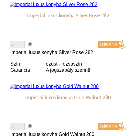
Imperial luxus konyha Silver Rose 282
db
Imperial luxus konyha Silver Rose 282
Szín
ezüst - rózsaszín
Garancia
A jogszabály szerint!
Imperial luxus konyha Gold Walnut 280
db
Imperial luxus konyha Gold Walnut 280