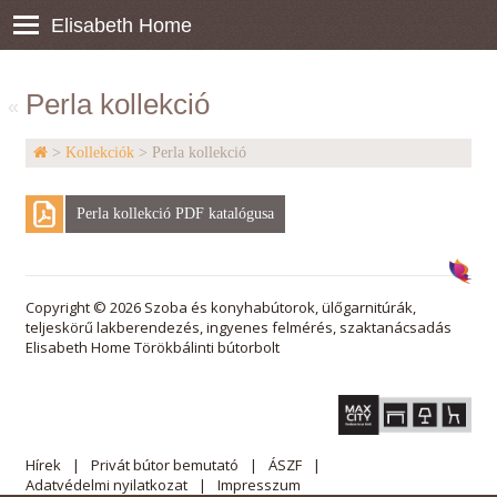
Elisabeth Home
Perla kollekció
«
>
Kollekciók
> Perla kollekció
Perla kollekció PDF katalógusa
Copyright © 2026 Szoba és konyhabútorok, ülőgarnitúrák,
teljeskörű lakberendezés, ingyenes felmérés, szaktanácsadás
Elisabeth Home Törökbálinti bútorbolt
Hírek
Privát bútor bemutató
ÁSZF
Adatvédelmi nyilatkozat
Impresszum